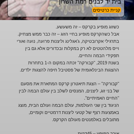
בית יד לבנים רמת השרון
קניית כרטיסים
כשזוג מופיע בקרקס – זה משעשע.
אבל כשהקרקס מופיע בחיי הזוג – זה כבר ממש מצחיק.
בתרגילי אקרובטיקה, ג'אגלינג וליצנות פרועה, נועה ואורי
וייס מלהטטים לא רק במקלות ובכדורים אלא גם בין
תפקידי הבמה והחיים.
בשנת 2019, "קבורקה" זכתה במקום ה-1 בתחרות
ההצגות הבינלאומית של פסטיבל חיפה להצגות ילדים.
"קבורקה" – הצגת תיאטרון קרקס המתארת את מסעם
של בני זוג, ליצנים, המנסים לשלב בין עולם הבמה לבין
"החיים האמיתיים".
הניגוד בין שני העולמות, עולם הבמה ועולם הבית, מוצג
באמצעות רצף של קטעי ליצנות דרמטיים וקומיים,
מתובלים באלמנטים מעולם הקרקס.
אורך המופע – 45דקות.